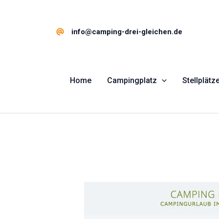
Inhalt
Zum
springen
Inhalt
springen
info@camping-drei-gleichen.de
Home
Campingplatz
Stellplätz