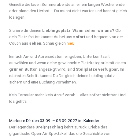
Genieße die lauen Sommerabende an einem langen Wochenende
oder plane den Herbst – Du musst nicht warten und kannst gleich
loslegen.
Sichere dir deinen
Lieblingsplatz
.
Wann sehen wir uns?
Ob
dein Platz frei ist kannst du bei uns
sofort
und bequem von der
Couch aus
sehen
. Schau gleich
hier
.
Einfach An- und Abreisedatum eingeben, Unterkunftsart
auswählen und wenn deine gewünschte Platzkategorie mit einem
grünen Button
angezeigt wird, sind
Stellplätze verfügbar
. Im
nächsten Schritt kannst Du Dir gleich deinen Lieblingsplatz
sichern und eine Buchung vornehmen.
Kein Formular mehr, kein Anruf vorab – alles sofort sichtbar. Und
los geht’s.
Markiere Dir den 03.09. – 05.09.2027 im Kalender
Der legendäre
Drei(n)schlag
kehrt zurück! Erlebe das
gigantische Open-Air-Spektakel, das die Geschichte vom