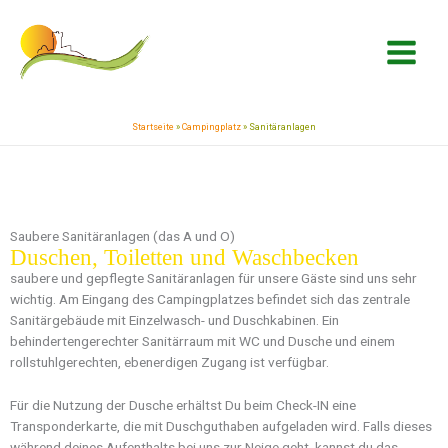
Zum
springen
Inhalt
springen
Startseite
»
Campingplatz
»
Sanitäranlagen
Saubere Sanitäranlagen (das A und O)
Duschen, Toiletten und Waschbecken
saubere und gepflegte Sanitäranlagen für unsere Gäste sind uns sehr
wichtig. Am Eingang des Campingplatzes befindet sich das zentrale
Sanitärgebäude mit Einzelwasch- und Duschkabinen. Ein
behindertengerechter Sanitärraum mit WC und Dusche und einem
rollstuhlgerechten, ebenerdigen Zugang ist verfügbar.
Für die Nutzung der Dusche erhältst Du beim Check-IN eine
Transponderkarte, die mit Duschguthaben aufgeladen wird. Falls dieses
während deines Aufenthalts bei uns zur Neige geht, kannst du das