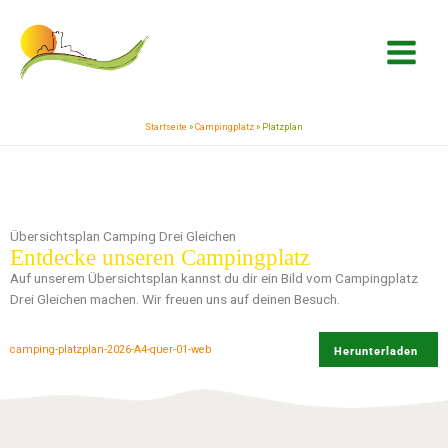
Zum
springen
Inhalt
springen
Startseite
»
Campingplatz
»
Platzplan
Übersichtsplan Camping Drei Gleichen
Entdecke unseren Campingplatz
Auf unserem Übersichtsplan kannst du dir ein Bild vom Campingplatz
Drei Gleichen machen. Wir freuen uns auf deinen Besuch.
camping-platzplan-2026-A4-quer-01-web
Herunterladen