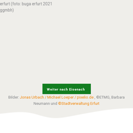
architektonischen Veränderungen
und Gartenlandschaft. Am
Gartenbaumuseum.
Weiter nach Eisenach
Bilder:
Jonas Urbach / Michael Loeper / pixelio.de
, ©ETMG, Barbara
Neumann und
©Stadtverwaltung Erfurt