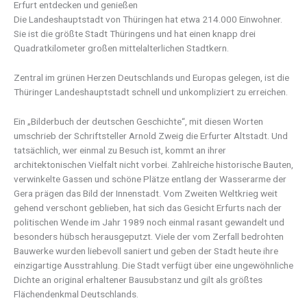
Erfurt entdecken und genießen
Die Landeshauptstadt von Thüringen hat etwa 214.000 Einwohner.
Sie ist die größte Stadt Thüringens und hat einen knapp drei
Quadratkilometer großen mittelalterlichen Stadtkern.
Zentral im grünen Herzen Deutschlands und Europas gelegen, ist die
Thüringer Landeshauptstadt schnell und unkompliziert zu erreichen.
Ein „Bilderbuch der deutschen Geschichte“, mit diesen Worten
umschrieb der Schriftsteller Arnold Zweig die Erfurter Altstadt. Und
tatsächlich, wer einmal zu Besuch ist, kommt an ihrer
architektonischen Vielfalt nicht vorbei. Zahlreiche historische Bauten,
verwinkelte Gassen und schöne Plätze entlang der Wasserarme der
Gera prägen das Bild der Innenstadt. Vom Zweiten Weltkrieg weit
gehend verschont geblieben, hat sich das Gesicht Erfurts nach der
politischen Wende im Jahr 1989 noch einmal rasant gewandelt und
besonders hübsch herausgeputzt. Viele der vom Zerfall bedrohten
Bauwerke wurden liebevoll saniert und geben der Stadt heute ihre
einzigartige Ausstrahlung. Die Stadt verfügt über eine ungewöhnliche
Dichte an original erhaltener Bausubstanz und gilt als größtes
Flächendenkmal Deutschlands.