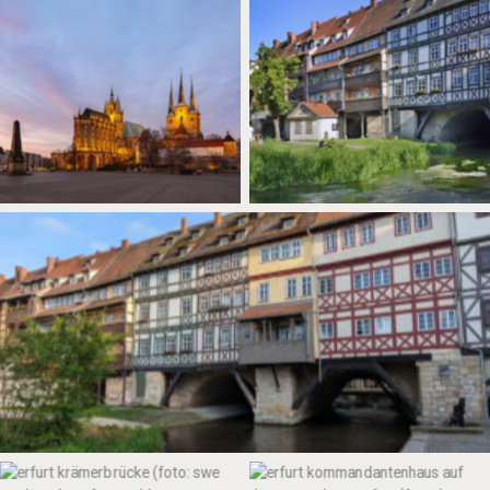
No Caption
No Caption
No Caption
Die Gasse der Krämerbrücke in
Kommandantenhaus auf dem