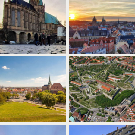
Erfurt Ausblick vom egapark auf
Domplatz und Dom in Erfurt.
die Stadt im Sonnenuntergang.
Gelände der Bundesgartenschau
Erfurt 2021 mit Blumen,
Bundesgartenschaustadt.Erfurt.
architektonischen Veränderungen
Ein Blick auf die Altstadt von der
und Gartenlandschaft.
Zítadelle Petersberg aus.
Luftaufnahme der
Festungsanlage.