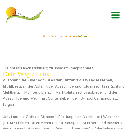
Zum
springen
Inhalt
springen
Startseite
»
Informationen
»
Anfahrt
Die Anfahrt nach Mühlberg zu unserem Campingplatz.
Dein Weg zu uns
Autobahn A4 Eisenach-Dresden, Abfahrt 43 Wandersleben/
Mühlberg
, an der Abfahrt der Ausschilderung folgen rechts in Richtung
Mühlberg, in Mühlberg bis zum Marktplatz, rechts abbiegen und der
Ausschilderung Wechmar, Güntersleben, dem Symbol Campingplatz
folgen.
Jetzt auf der Gothaer Strasse in Richtung dem Nachbarort Wechmar
(L1045) fahren. Du erreichst den Ortsausgang Mühlberg und passierst
das Gut Ringhofen mit dem Golfplatz und Reiterhof auf der linken Seite.