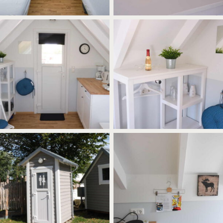
Innenansicht des
Eingangsbereiches der
Der Eingangsbereiches des
Ferienhäuser Tommy und Annika.
Ferienhaus Tommy und Annika mit
Garderobe und ein Sideboard mit
Küchenecke und Garderobe.
einem Piccolo Rotkäppchen zum
Empfang.
Details in der Ferienunterkunft
Das graue kleine
Tommy und Annika. Kochecke mit
Toilettenhäuschen für drei
Kochplatte, einem Rezept für
Ferienhütten auf dem
Gnocci und einem Bild mit einem
Campingplatz.
Elch.