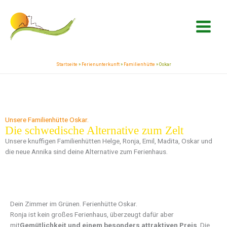
Zum
springen
Inhalt
springen
Startseite
»
Ferienunterkunft
»
Familienhütte
»
Oskar
Unsere Familienhütte Oskar.
Die schwedische Alternative zum Zelt
Unsere knuffigen Familienhütten Helge, Ronja, Emil, Madita, Oskar und
die neue Annika sind deine Alternative zum Ferienhaus.
Dein Zimmer im Grünen. Ferienhütte Oskar.
Ronja ist kein großes Ferienhaus, überzeugt dafür aber
mit
Gemütlichkeit und einem besonders attraktiven Preis
. Die