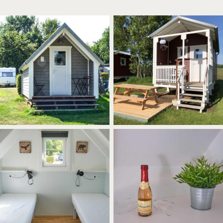
Eine Ferienunterkunft auf dem
Campinghütte ANNIKA,
Campingplatz Drei Gleichen. Ein
Aussenansicht
kleines rotes gemütliches
skandinavisches Holzhaus.
Im Ferienhaus Tommy und Annika
Blick auf die Betten im Ferienhaus
steht eine kleine Flasche
Tommy. Annika sieht genauso aus.
Rotkäppchen Sekt zur Begrüßung.